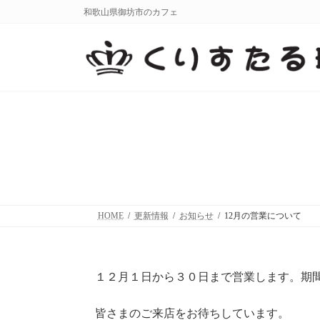
コ
ナ
和歌山県御坊市のカフェ
ン
ビ
テ
ゲ
ン
ー
ツ
シ
へ
ョ
ス
ン
キ
に
ッ
移
プ
動
HOME
更新情報
お知らせ
12月の営業について
１２月１日から３０日まで営業します。期間
皆さまのご来店をお待ちしています。