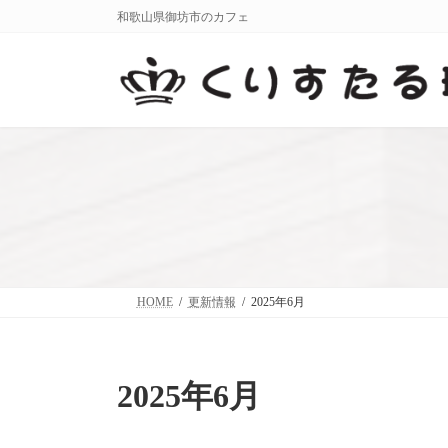
コ
ナ
和歌山県御坊市のカフェ
ン
ビ
テ
ゲ
ン
ー
ツ
シ
へ
ョ
ス
ン
キ
に
ッ
移
プ
動
HOME
更新情報
2025年6月
2025年6月